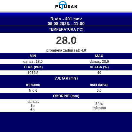
Rudo - 401 mnv
09.08.2026. - 11:00
TEMPERATURA (°C)
28.0
promjena zadnji sat: 4.0
MIN
MAX
danas: 18.0
danas: 28.0
TLAK (hPa)
VLAGA (%)
1019.6
40
VJETAR (m/s)
trenutno
max danas
N 0.0
0.0
OBORINE (mm)
danas:
24h:
1h:
mjesec:
6h: