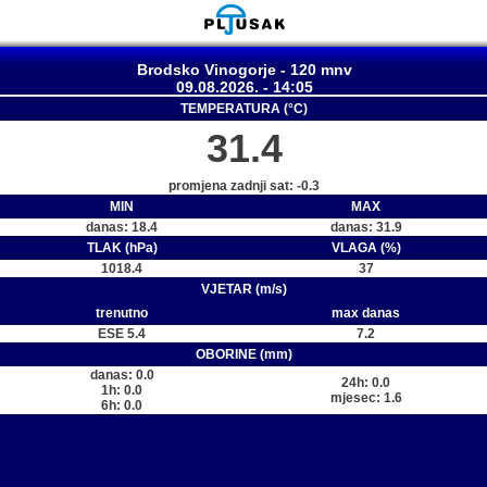
Brodsko Vinogorje - 120 mnv
09.08.2026. - 14:05
TEMPERATURA (°C)
31.4
promjena zadnji sat: -0.3
MIN
MAX
danas: 18.4
danas: 31.9
TLAK (hPa)
VLAGA (%)
1018.4
37
VJETAR (m/s)
trenutno
max danas
ESE 5.4
7.2
OBORINE (mm)
danas: 0.0
24h: 0.0
1h: 0.0
mjesec: 1.6
6h: 0.0