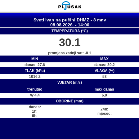
Sveti Ivan na pučini DHMZ - 8 mnv
08.08.2026. - 14:00
TEMPERATURA (°C)
30.1
promjena zadnji sat: -0.1
MIN
MAX
danas: 27.6
danas: 30.2
TLAK (hPa)
VLAGA (%)
1016.2
53
VJETAR (m/s)
trenutno
max danas
W 4.4
6.0
OBORINE (mm)
danas:
24h:
1h:
mjesec:
6h: