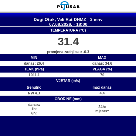
Dugi Otok, Veli Rat DHMZ - 3 mnv
07.08.2026. - 18:00
TEMPERATURA (°C)
31.4
promjena zadnji sat: -0.3
MIN
MAX
danas: 26.4
danas: 34.6
TLAK (hPa)
VLAGA (%)
1011.1
70
VJETAR (m/s)
trenutno
max danas
NW 4.3
4.4
OBORINE (mm)
danas:
24h:
1h:
mjesec:
6h: