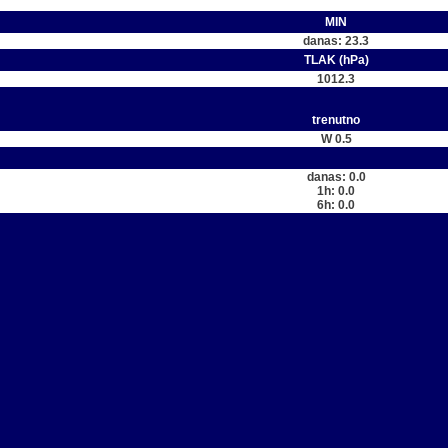
MIN
danas: 23.3
TLAK (hPa)
1012.3
trenutno
W 0.5
danas: 0.0
1h: 0.0
6h: 0.0