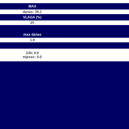
MAX
danas: 38.1
VLAGA (%)
25
max danas
1.9
24h: 0.0
mjesec: 0.0