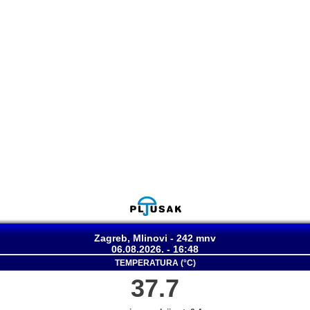
Zagreb, Mlinovi - 242 mnv
06.08.2026. - 16:48
TEMPERATURA (°C)
37.7