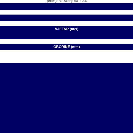
promjena zadnji sat: 0.4
VJETAR (m/s)
OBORINE (mm)