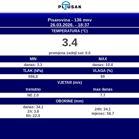
Pisarovina - 136 mnv
26.03.2026. - 18:37
TEMPERATURA (°C)
3.4
promjena zadnji sat: 0.0
MIN
MAX
danas: 3.3
danas: 10.4
TLAK (hPa)
VLAGA (%)
998.8
99
VJETAR (m/s)
trenutno
max danas
NE 2.0
7.7
OBORINE (mm)
danas: 34.1
24h: 34.1
1h: 3.8
mjesec: 56.7
6h: 22.4