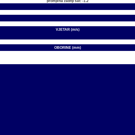
promjena zadnji sat: -1.2
VJETAR (m/s)
OBORINE (mm)