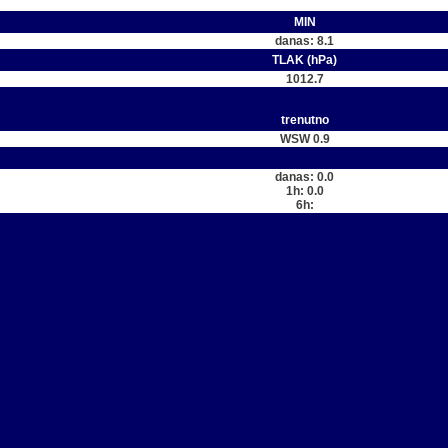
MIN
danas: 8.1
TLAK (hPa)
1012.7
trenutno
WSW 0.9
danas: 0.0
1h: 0.0
6h: