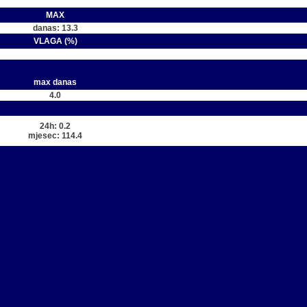
MAX
danas: 13.3
VLAGA (%)
max danas
4.0
24h: 0.2
mjesec: 114.4