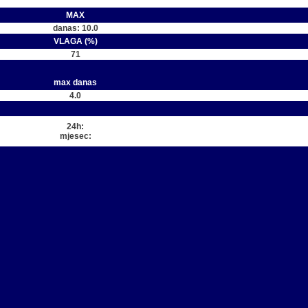
MAX
danas: 10.0
VLAGA (%)
71
max danas
4.0
24h:
mjesec: