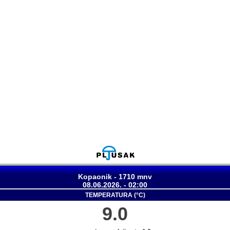
Kopaonik - 1710 mnv
08.06.2026. - 02:00
TEMPERATURA (°C)
9.0