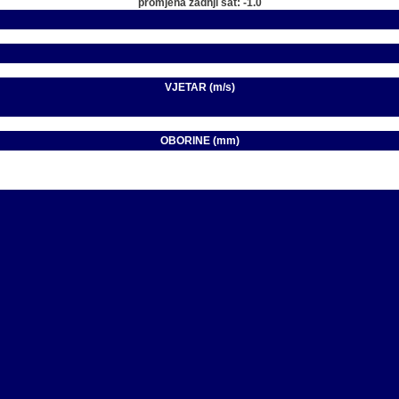
promjena zadnji sat: -1.0
VJETAR (m/s)
OBORINE (mm)