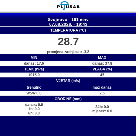
Svojnovo - 161 mnv
07.08.2026. - 19:43
TEMPERATURA (°C)
28.7
promjena zadnji sat: -3.2
MIN
MAX
danas: 17.6
danas: 37.8
TLAK (hPa)
VLAGA (%)
1015.0
45
VJETAR (m/s)
trenutno
max danas
WSW 0.0
2.5
OBORINE (mm)
danas: 0.0
24h: 0.0
1h: 0.0
mjesec: 0.0
6h: 0.0