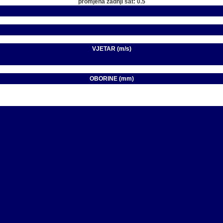
promjena zadnji sat: 0.5
VJETAR (m/s)
OBORINE (mm)