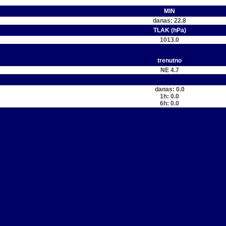
MIN
danas: 22.8
TLAK (hPa)
1013.0
trenutno
NE 4.7
danas: 0.0
1h: 0.0
6h: 0.0