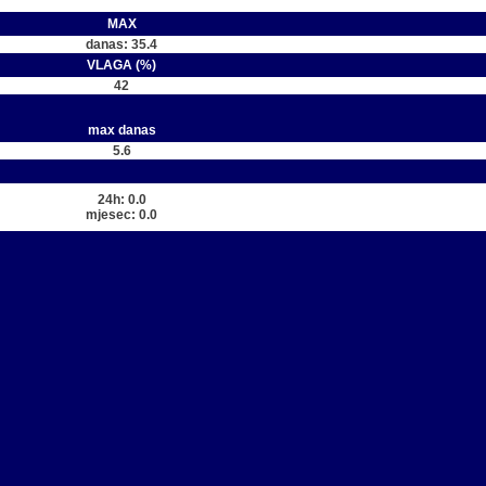
MAX
danas: 35.4
VLAGA (%)
42
max danas
5.6
24h: 0.0
mjesec: 0.0