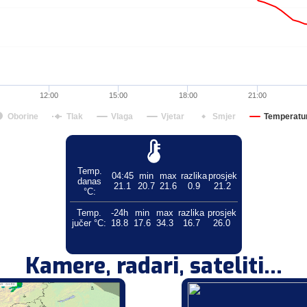
12:00
15:00
18:00
21:00
Oborine
Tlak
Vlaga
Vjetar
Smjer
Temperatu
Temp.
04:45
min
max
razlika
prosjek
danas
21.1
20.7
21.6
0.9
21.2
°C:
Temp.
-24h
min
max
razlika
prosjek
jučer °C:
18.8
17.6
34.3
16.7
26.0
Kamere, radari, sateliti...