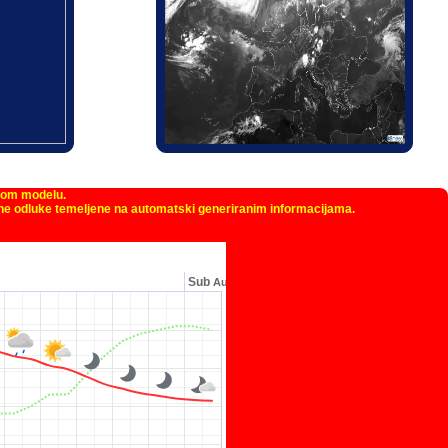
kom modelu.
žne odluke temeljene na automatski generiranim informacijama.
Sub
Au…