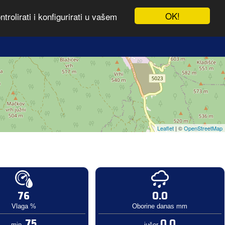
OK!
rolirati i konfigurirati u vašem
Leaflet
| ©
OpenStreetMap
76
0.0
Vlaga %
Oborine danas mm
75
0.0
min.
jučer