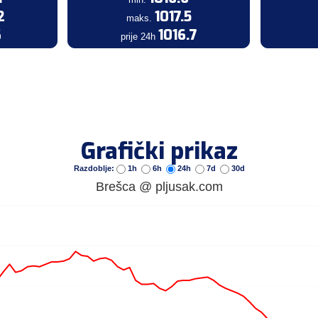
2
1017.5
maks.
6
1016.7
prije 24h
Grafički prikaz
Razdoblje:
1h
6h
24h
7d
30d
Brešca @ pljusak.com