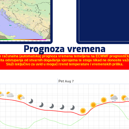
Prognoza vremena
je računalna (automatska) prognoza vremena temeljena na ECMWF prognostič
ita odstupanja od stvarnih događanja vjerojatna te stoga nikad ne donosite va
Služi isključivo za uvid u mogući trend temperature i vremenskih prilika.
Pet
Aug 7