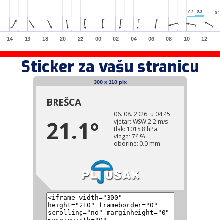
0.3
0.3
0.2
0.2
0.1
0.1
14
16
18
20
22
00
02
04
06
08
10
12
Sticker za vašu stranicu
300 x 210 pix