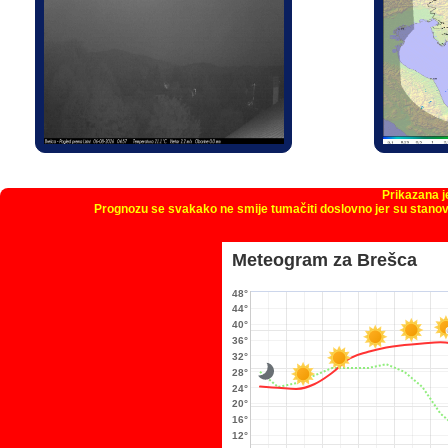
Prikazana 
Prognozu se svakako ne smije tumačiti doslovno jer su stanov
Meteogram za Brešca
48°
44°
40°
36°
32°
28°
24°
20°
16°
12°