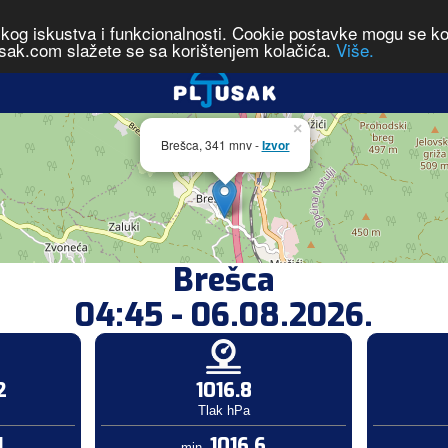
čkog iskustva i funkcionalnosti. Cookie postavke mogu se kont
sak.com slažete se sa korištenjem kolačića.
Više.
×
Brešca, 341 mnv -
Izvor
Brešca
04:45 - 06.08.2026.
2
1016.8
Tlak hPa
1
1016.6
min.