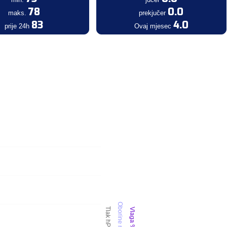
78
0.0
maks.
prekjučer
83
4.0
prije 24h
Ovaj mjesec
Oborine mm
Tlak hPa
Vlaga %