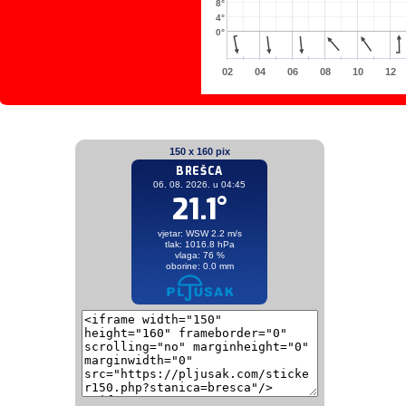
8°
4°
0°
02
04
06
08
10
12
150 x 160 pix