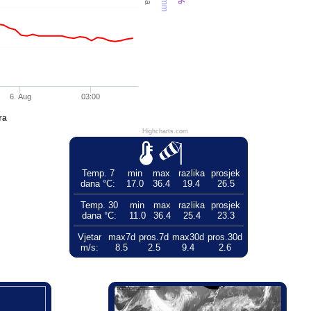
6. Aug
03:00
ra
Highcharts.com
Temp. 7
min
max
razlika
prosjek
dana °C:
17.0
36.4
19.4
26.5
Temp. 30
min
max
razlika
prosjek
dana °C:
11.0
36.4
25.4
23.3
Vjetar
max7d
pros.7d
max30d
pros.30d
m/s:
8.5
2.5
9.4
2.6