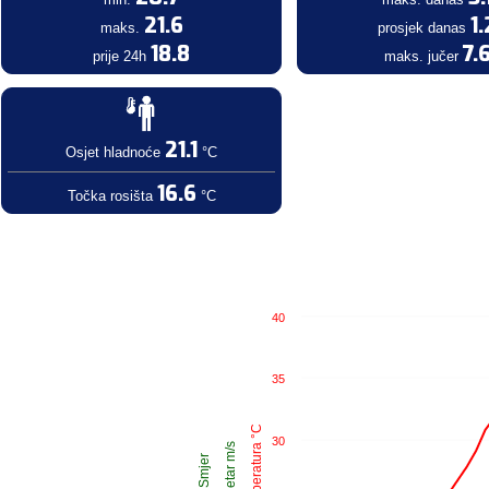
21.6
1.
maks.
prosjek danas
18.8
7.
prije 24h
maks. jučer
21.1
Osjet hladnoće
°C
16.6
Točka rosišta
°C
40
35
Temperatura °C
30
Vjetar m/s
Smjer