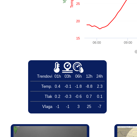
25
20
15
06:00
09:00
Trendovi
01h
03h
06h
12h
24h
Temp.
0.4
-0.1
-1.8
-8.8
2.3
Tlak
0.2
-0.3
-0.6
0.7
0.1
Vlaga
-1
-1
3
25
-7