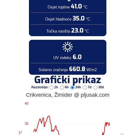
41.0
Osjet topline
°C
35.0
Osjet hladnoće
°C
23.0
Točka rosišta
°C
6.0
UV indeks
660.8
Solarno zračenje
W/m2
Grafički prikaz
Razdoblje:
1h
6h
24h
7d
30d
Crikvenica, Žimider @ pljusak.com
40
35