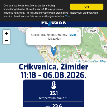
Ova stranica koristi kolačiće za pružanje boljeg
OK!
korisničkog iskustva i funkcionalnosti. Cookie postavke
mogu se kontrolirati i konfigurirati u vašem web pregledniku. Nastavkom pregleda web
stranice pljusak.com slažete se sa korištenjem kolačića.
Više.
×
+
Crikvenica, Žimider, 66 mnv -
Izvor
- loš zaklon
−
Leaflet
| ©
OpenStreetMap
Crikvenica, Žimider
11:18 - 06.08.2026.
35.1
Temperatura zraka °C
23.6
min.