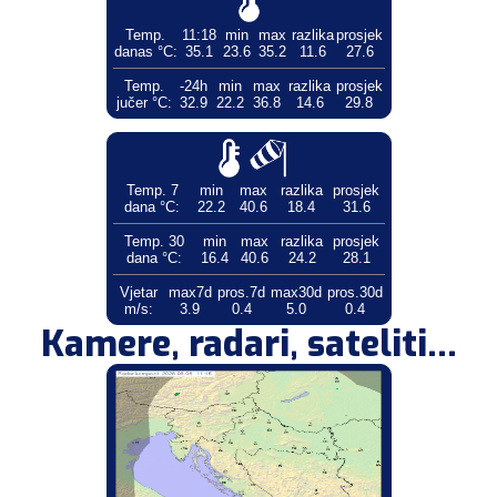
Temp.
11:18
min
max
razlika
prosjek
danas °C:
35.1
23.6
35.2
11.6
27.6
Temp.
-24h
min
max
razlika
prosjek
jučer °C:
32.9
22.2
36.8
14.6
29.8
Temp. 7
min
max
razlika
prosjek
dana °C:
22.2
40.6
18.4
31.6
Temp. 30
min
max
razlika
prosjek
dana °C:
16.4
40.6
24.2
28.1
Vjetar
max7d
pros.7d
max30d
pros.30d
m/s:
3.9
0.4
5.0
0.4
Kamere, radari, sateliti...