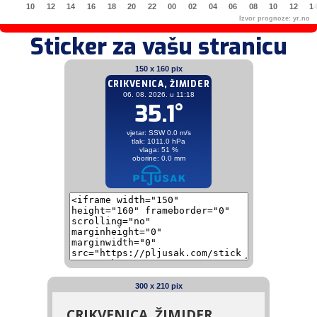
10
12
14
16
18
20
22
00
02
04
06
08
10
12
1
Izvor prognoze:
yr.no
Sticker za vašu stranicu
150 x 160 pix
300 x 210 pix