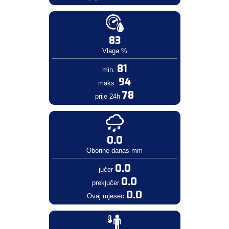
83
Vlaga %
81
min.
94
maks.
78
prije 24h
0.0
Oborine danas mm
0.0
jučer
0.0
prekjučer
0.0
Ovaj mjesec