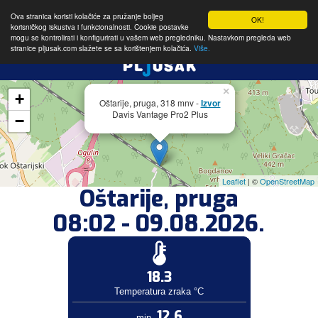
Ova stranica koristi kolačiće za pružanje boljeg
OK!
korisničkog iskustva i funkcionalnosti. Cookie postavke
mogu se kontrolirati i konfigurirati u vašem web pregledniku. Nastavkom pregleda web
stranice pljusak.com slažete se sa korištenjem kolačića.
Više.
×
+
Oštarije, pruga, 318 mnv -
Izvor
Davis Vantage Pro2 Plus
−
Leaflet
| ©
OpenStreetMap
Oštarije, pruga
08:02 - 09.08.2026.
18.3
Temperatura zraka °C
12.6
min.