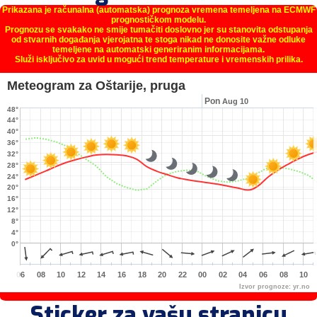
Prikazana je računalna (automatska) prognoza vremena temeljena na ECMWF
prognostičkom modelu.
Prognozu se svakako ne smije tumačiti doslovno jer su stanovita odstupanja
od stvarnih događanja vjerojatna te stoga nikad ne donosite važne odluke
temeljene na automatski generiranim informacijama.
Služi isključivo za uvid u mogući trend temperature i vremenskih prilika.
Meteogram za Oštarije, pruga
Pon
Aug 10
48°
44°
40°
36°
32°
28°
24°
20°
16°
12°
8°
4°
0°
06
08
10
12
14
16
18
20
22
00
02
04
06
08
10
Izvor prognoze:
yr.no
Sticker za vašu stranicu