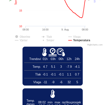
15
10
08:00
16:00
9. Aug
08:00
Oborine
Tlak
Vlaga
Vjetar
Smjer
Temperatura
Highcharts.com
Trendovi
01h
03h
06h
12h
24h
Temp.
4.7
5.1
3
-7.9
-4.1
Tlak
-0.1
-0.1
-0.1
1.1
0.7
Vlaga
-11
-9
-6
32
5
Temp.
08:02
min
max
razlika
prosjek
danas