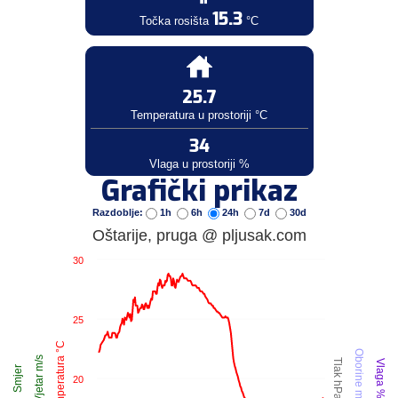
15.3
Točka rosišta
°C
25.7
Temperatura u prostoriji °C
34
Vlaga u prostoriji %
Grafički prikaz
Razdoblje:
1h
6h
24h
7d
30d
Oštarije, pruga @ pljusak.com
30
25
Temperatura °C
Oborine mm
Vjetar m/s
Tlak hPa
Vlaga %
Smjer
20