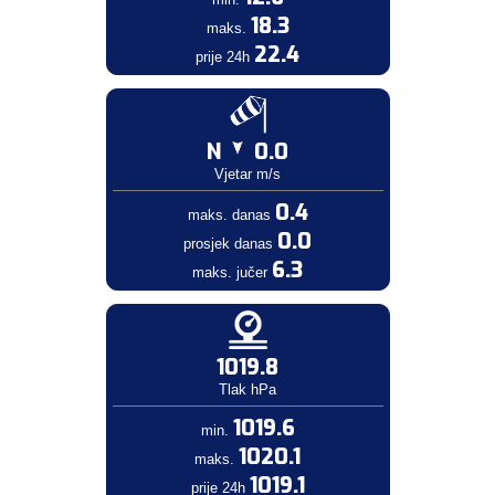
18.3
maks.
22.4
prije 24h
N
0.0
Vjetar m/s
0.4
maks. danas
0.0
prosjek danas
6.3
maks. jučer
1019.8
Tlak hPa
1019.6
min.
1020.1
maks.
1019.1
prije 24h