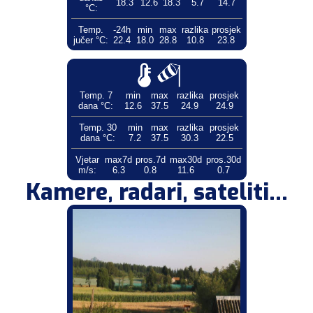
18.3
12.6
18.3
5.7
14.7
°C:
Temp.
-24h
min
max
razlika
prosjek
jučer °C:
22.4
18.0
28.8
10.8
23.8
Temp. 7
min
max
razlika
prosjek
dana °C:
12.6
37.5
24.9
24.9
Temp. 30
min
max
razlika
prosjek
dana °C:
7.2
37.5
30.3
22.5
Vjetar
max7d
pros.7d
max30d
pros.30d
m/s:
6.3
0.8
11.6
0.7
Kamere, radari, sateliti...