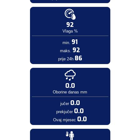
92
Vlaga %
91
min.
92
maks.
86
prije 24h
0.0
Oborine danas mm
0.0
jučer
0.0
prekjučer
0.0
Ovaj mjesec