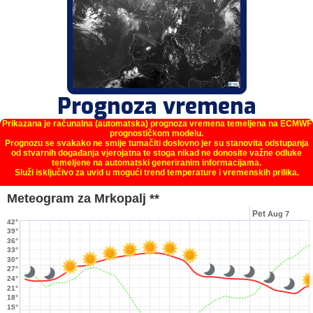
Prognoza vremena
Prikazana je računalna (automatska) prognoza vremena temeljena na ECMWF
prognostičkom modelu.
Prognozu se svakako ne smije tumačiti doslovno jer su stanovita odstupanja
od stvarnih događanja vjerojatna te stoga nikad ne donosite važne odluke
temeljene na automatski generiranim informacijama.
Služi isključivo za uvid u mogući trend temperature i vremenskih prilika.
Meteogram za Mrkopalj **
Pet
Aug 7
42°
39°
36°
33°
30°
27°
24°
21°
18°
15°