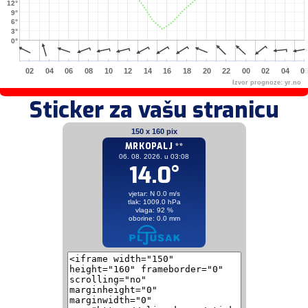
12°
9°
6°
3°
0°
02
04
06
08
10
12
14
16
18
20
22
00
02
04
0
Izvor prognoze:
yr.no
Sticker za vašu stranicu
150 x 160 pix