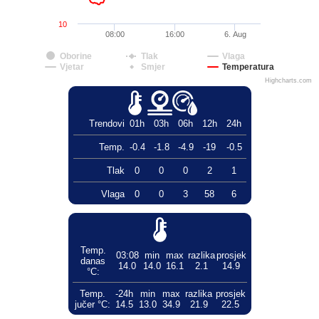
10
08:00
16:00
6. Aug
Oborine
Tlak
Vlaga
Vjetar
Smjer
Temperatura
Highcharts.com
Trendovi
01h
03h
06h
12h
24h
Temp.
-0.4
-1.8
-4.9
-19
-0.5
Tlak
0
0
0
2
1
Vlaga
0
0
3
58
6
Temp.
03:08
min
max
razlika
prosjek
danas
14.0
14.0
16.1
2.1
14.9
°C:
Temp.
-24h
min
max
razlika
prosjek
jučer °C:
14.5
13.0
34.9
21.9
22.5