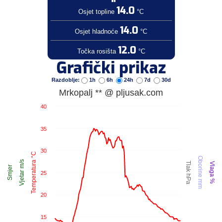
14.0
Osjet topline
°C
14.0
Osjet hladnoće
°C
12.0
Točka rosišta
°C
Grafički prikaz
Razdoblje:
1h
6h
24h
7d
30d
Mrkopalj ** @ pljusak.com
40
35
30
Temperatura °C
Oborine mm
Vjetar m/s
Tlak hPa
Vlaga %
Smjer
25
20
15