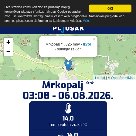
Ova stranica koristi kolačiće za pružanje boljeg
OK!
korisničkog iskustva i funkcionalnosti. Cookie postavke
mogu se kontrolirati i konfigurirati u vašem web pregledniku. Nastavkom pregleda web
stranice pljusak.com slažete se sa korištenjem kolačića.
Više.
×
+
Mrkopalj **, 825 mnv -
Izvor
- sumnjiv zaklon
−
Leaflet
| ©
OpenStreetMap
Mrkopalj **
03:08 - 06.08.2026.
14.0
Temperatura zraka °C
14.0
min.