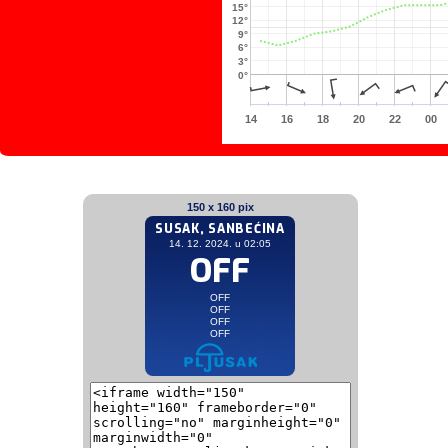
15°
12°
9°
6°
3°
0°
14
16
18
20
22
00
150 x 160 pix