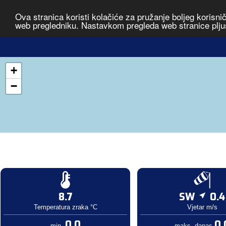
Ova stranica koristi kolačiće za pružanje boljeg korisni
web pregledniku. Nastavkom pregleda web stranice plju
+
−
8.7
SW
0.4
Temperatura zraka °C
Vjetar m/s
0.0
0.
min.
maks. danas