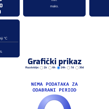
.0
maks.
0
iji °C
 %
Grafički prikaz
Razdoblje:
1h
6h
24h
7d
30d