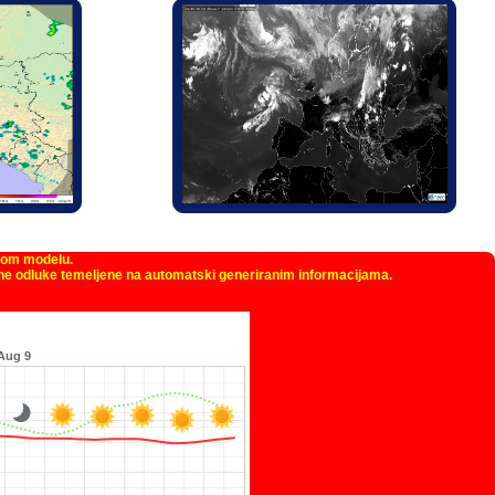
kom modelu.
žne odluke temeljene na automatski generiranim informacijama.
Aug 9