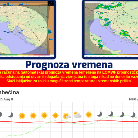
Prognoza vremena
je računalna (automatska) prognoza vremena temeljena na ECMWF prognostič
ita odstupanja od stvarnih događanja vjerojatna te stoga nikad ne donosite va
Služi isključivo za uvid u mogući trend temperature i vremenskih prilika.
nbećina
ub
Ned
Aug 8