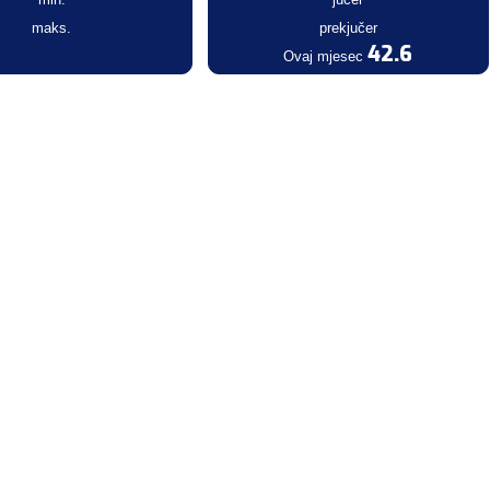
maks.
prekjučer
42.6
Ovaj mjesec