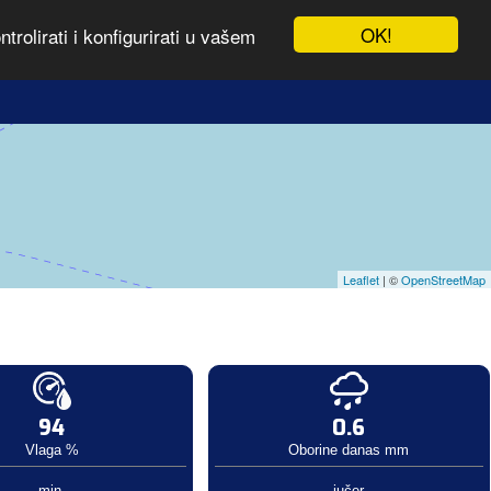
OK!
rolirati i konfigurirati u vašem
Leaflet
| ©
OpenStreetMap
94
0.6
Vlaga %
Oborine danas mm
min.
jučer