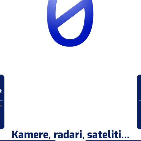
ek
k
Kamere, radari, sateliti...