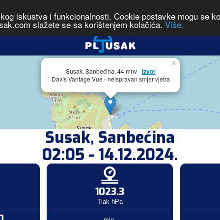
čkog iskustva i funkcionalnosti. Cookie postavke mogu se kont
sak.com slažete se sa korištenjem kolačića.
Više.
×
Susak, Sanbećina, 44 mnv -
Izvor
Davis Vantage Vue - neispravan smjer vjetra
Susak, Sanbećina
02:05 - 14.12.2024.
1023.3
Tlak hPa
0
min.