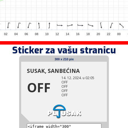
02
04
06
08
10
12
14
16
18
20
22
00
Sticker za vašu stranicu
300 x 210 pix