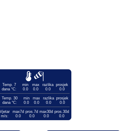
Temp. 7
min
max
razlika
prosjek
dana °C:
0.0
0.0
0.0
0.0
Temp. 30
min
max
razlika
prosjek
dana °C:
0.0
0.0
0.0
0.0
Vjetar
max7d
pros.7d
max30d
pros.30d
m/s:
0.0
0.0
0.0
0.0