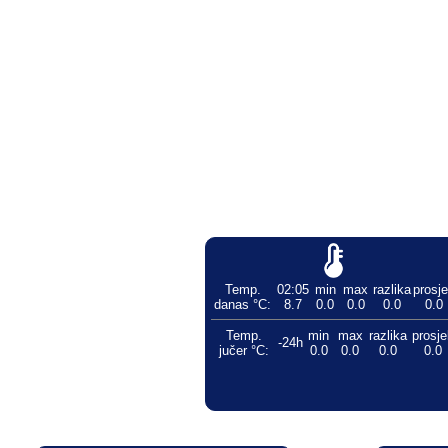
Temp.
02:05
min
max
razlika
prosj
danas °C:
8.7
0.0
0.0
0.0
0.0
Temp.
min
max
razlika
prosje
-24h
jučer °C:
0.0
0.0
0.0
0.0