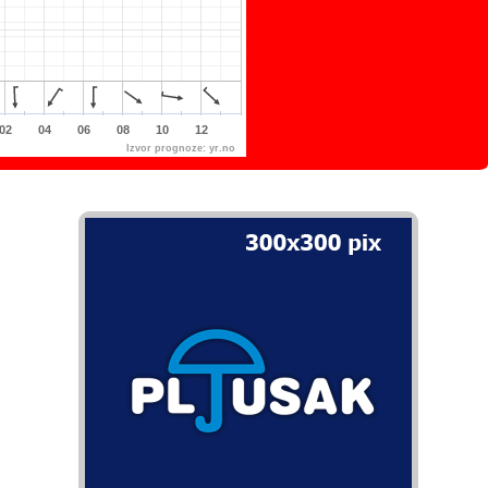
02
04
06
08
10
12
Izvor prognoze:
yr.no