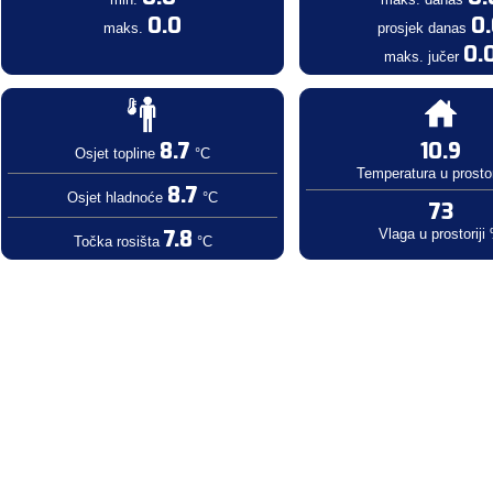
0.0
0
maks.
prosjek danas
0.
maks. jučer
8.7
10.9
Osjet topline
°C
Temperatura u prostor
8.7
Osjet hladnoće
°C
73
7.8
Vlaga u prostoriji
Točka rosišta
°C