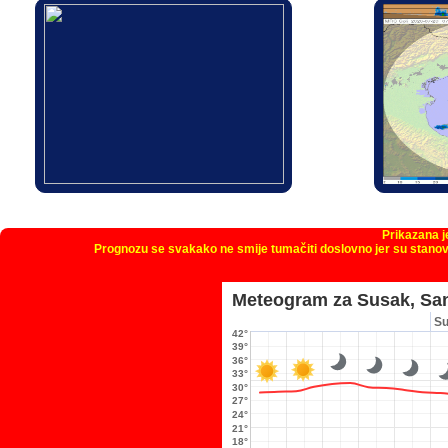
Prikazana 
Prognozu se svakako ne smije tumačiti doslovno jer su stanov
Meteogram za Susak, Sa
S
42°
39°
36°
33°
30°
27°
24°
21°
18°