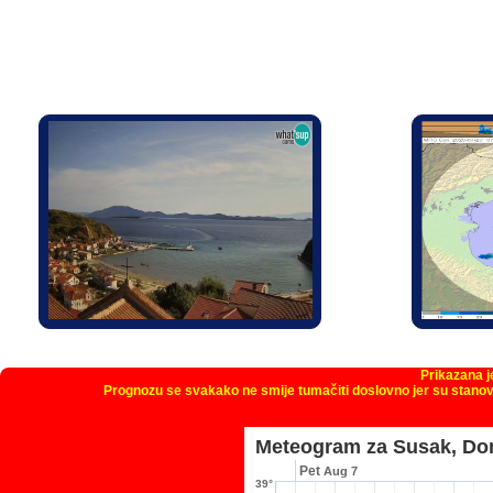
Prikazana 
Prognozu se svakako ne smije tumačiti doslovno jer su stanov
Meteogram za Susak, Don
Pet
Aug 7
39°