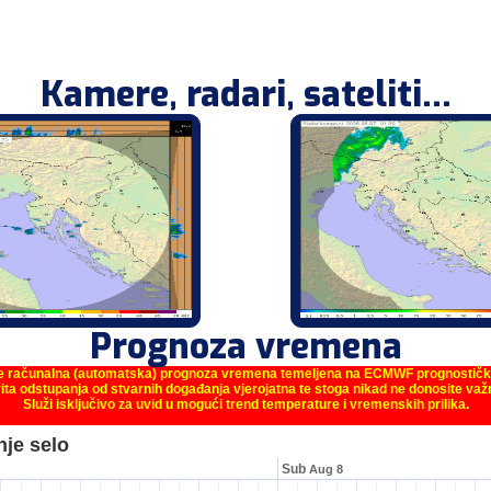
Kamere, radari, sateliti...
Prognoza vremena
je računalna (automatska) prognoza vremena temeljena na ECMWF prognostič
ita odstupanja od stvarnih događanja vjerojatna te stoga nikad ne donosite va
Služi isključivo za uvid u mogući trend temperature i vremenskih prilika.
je selo
Sub
Aug 8