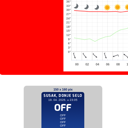
36°
33°
30°
27°
24°
21°
18°
15°
12°
9°
6°
3°
0°
00
02
04
06
08
150 x 160 pix