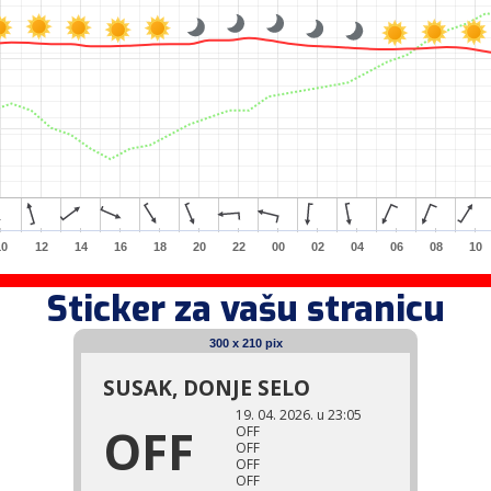
10
12
14
16
18
20
22
00
02
04
06
08
10
Sticker za vašu stranicu
300 x 210 pix