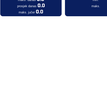
0.0
prosjek danas
maks.
0.0
maks. jučer