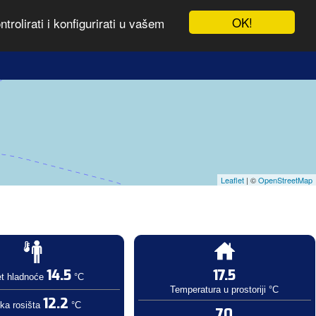
OK!
rolirati i konfigurirati u vašem
Leaflet
| ©
OpenStreetMap
14.5
17.5
et hladnoće
°C
Temperatura u prostoriji °C
12.2
ka rosišta
°C
70