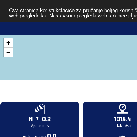
Ova stranica koristi kolačiće za pružanje boljeg korisni
web pregledniku. Nastavkom pregleda web stranice plju
+
−
N
0.3
1015.4
Vjetar m/s
Tlak hPa
0.0
maks. danas
min.