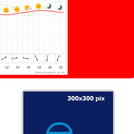
12
14
16
18
20
22
Izvor prognoze:
yr.no