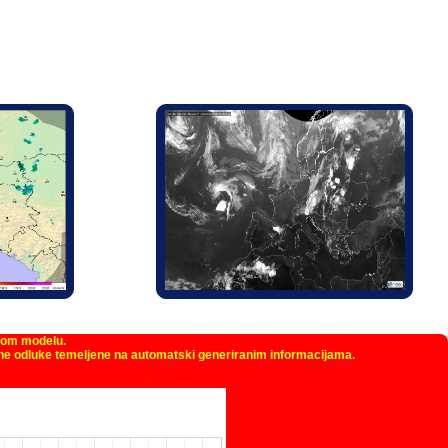
kom modelu.
žne odluke temeljene na automatski generiranim informacijama.