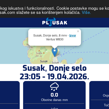
čkog iskustva i funkcionalnosti. Cookie postavke mogu se kont
sak.com slažete se sa korištenjem kolačića.
Više.
×
Susak, Donje selo, 8 mnv -
Izvor
Ventus W830
Susak, Donje selo
23:05 - 19.04.2026.
0.0
Osj
Oborine danas mm
Toč
jučer