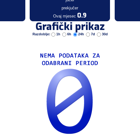
prekjučer
0.9
Ovaj mjesec
Grafički prikaz
Razdoblje:
1h
6h
24h
7d
30d