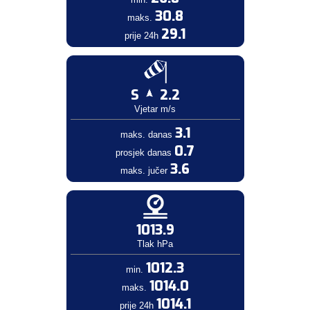
30.8
maks.
29.1
prije 24h
S
2.2
Vjetar m/s
3.1
maks. danas
0.7
prosjek danas
3.6
maks. jučer
1013.9
Tlak hPa
1012.3
min.
1014.0
maks.
1014.1
prije 24h