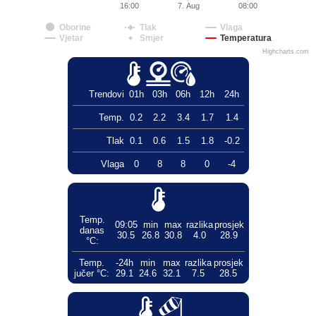
16:00
7. Aug
08:00
Oborine
Tlak
Vlaga
Vjetar
Smjer
Temperatura
Highcharts.com
Trendovi
01h
03h
06h
12h
24h
Temp.
0.2
2.2
3.4
1.7
1.4
Tlak
0.1
0.6
1.5
1.8
-0.2
Vlaga
0
8
8
0
-4
Temp.
09:05
min
max
razlika
prosjek
danas
30.5
26.8
30.8
4.0
28.9
°C:
Temp.
-24h
min
max
razlika
prosjek
jučer °C:
29.1
24.6
32.1
7.5
28.5