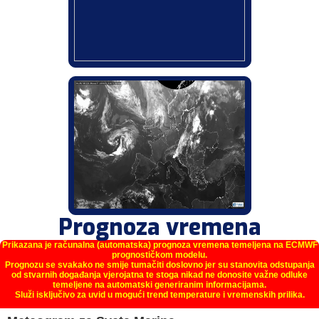
Prognoza vremena
Prikazana je računalna (automatska) prognoza vremena temeljena na ECMWF
prognostičkom modelu.
Prognozu se svakako ne smije tumačiti doslovno jer su stanovita odstupanja
od stvarnih događanja vjerojatna te stoga nikad ne donosite važne odluke
temeljene na automatski generiranim informacijama.
Služi isključivo za uvid u mogući trend temperature i vremenskih prilika.