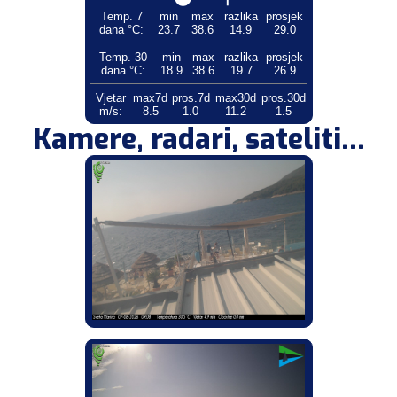
Temp. 7
min
max
razlika
prosjek
dana °C:
23.7
38.6
14.9
29.0
Temp. 30
min
max
razlika
prosjek
dana °C:
18.9
38.6
19.7
26.9
Vjetar
max7d
pros.7d
max30d
pros.30d
m/s:
8.5
1.0
11.2
1.5
Kamere, radari, sateliti...