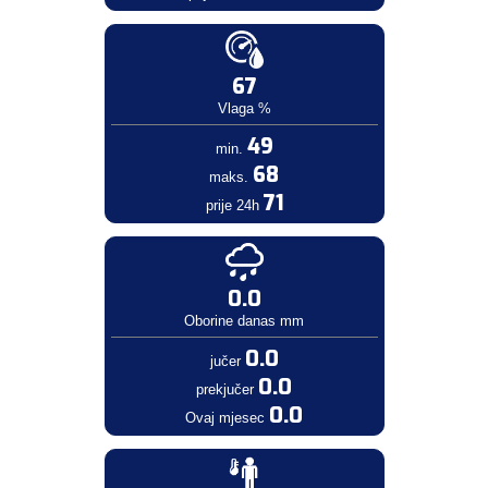
67
Vlaga %
49
min.
68
maks.
71
prije 24h
0.0
Oborine danas mm
0.0
jučer
0.0
prekjučer
0.0
Ovaj mjesec