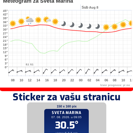
Meteogram za Sveta Marina
Sub
Aug 8
45°
42°
39°
36°
33°
30°
27°
24°
21°
18°
15°
12°
9°
6°
3°
0.1
0.1
0.1
0.1
0°
08
10
12
14
16
18
20
22
00
02
04
06
08
10
1
Izvor prognoze:
yr.no
Sticker za vašu stranicu
150 x 160 pix