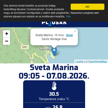
Ova stranica koristi kolačiće za pružanje boljeg
OK!
korisničkog iskustva i funkcionalnosti. Cookie postavke
mogu se kontrolirati i konfigurirati u vašem web pregledniku. Nastavkom pregleda web
stranice pljusak.com slažete se sa korištenjem kolačića.
Više.
×
+
Sveta Marina, 10 mnv -
Izvor
Davis Vantage Vue
−
Leaflet
| ©
OpenStreetMap
Sveta Marina
09:05 - 07.08.2026.
30.5
Temperatura zraka °C
26.8
min.