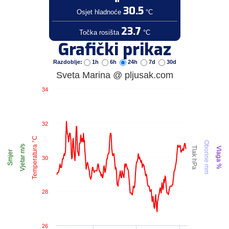
30.5
Osjet hladnoće
°C
23.7
Točka rosišta
°C
Grafički prikaz
Razdoblje:
1h
6h
24h
7d
30d
Sveta Marina @ pljusak.com
34
32
Temperatura °C
Oborine mm
Vjetar m/s
Tlak hPa
Vlaga %
Smjer
30
28
26