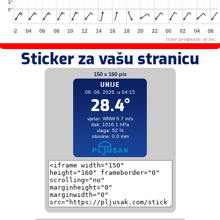
3°
0°
02
04
06
08
10
12
14
16
18
20
22
00
02
04
06
Izvor prognoze:
yr.no
Sticker za vašu stranicu
150 x 160 pix