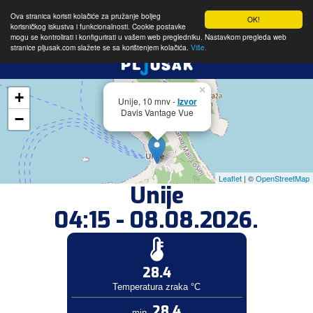
Ova stranica koristi kolačiće za pružanje boljeg
OK!
korisničkog iskustva i funkcionalnosti. Cookie postavke
mogu se kontrolirati i konfigurirati u vašem web pregledniku. Nastavkom pregleda web
stranice pljusak.com slažete se sa korištenjem kolačića.
Više.
×
+
Unije, 10 mnv -
Izvor
Davis Vantage Vue
−
Leaflet
| ©
OpenStreetMap
Unije
04:15 - 08.08.2026.
28.4
Temperatura zraka °C
28.4
min.