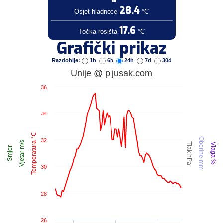
28.4
Osjet hladnoće
°C
17.6
Točka rosišta
°C
Grafički prikaz
Razdoblje:
1h
6h
24h
7d
30d
Unije @ pljusak.com
36
34
Temperatura °C
Oborine mm
32
Vjetar m/s
Tlak hPa
Vlaga %
Smjer
30
28
26