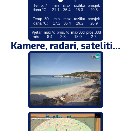
Temp. 7
min
max
razlika
prosjek
dana °C:
21.1
36.4
15.3
29.3
Temp. 30
min
max
razlika
prosjek
dana °C:
17.2
36.4
19.2
26.9
Vjetar
max7d
pros.7d
max30d
pros.30d
m/s:
8.4
2.3
18.0
2.7
Kamere, radari, sateliti...