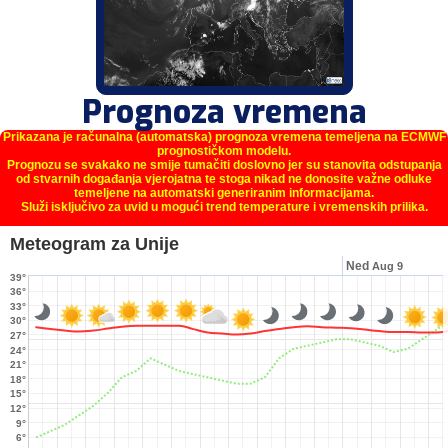
Prognoza vremena
Prikazana je računalna (automatska) prognoza vremena temeljena na ECMWF
prognostičkom modelu.
Prognozu se svakako ne smije tumačiti doslovno jer su stanovita odstupanja
od stvarnih događanja vjerojatna te stoga nikad ne donosite važne odluke
temeljene na automatski generiranim informacijama.
Služi isključivo za uvid u mogući trend temperature i vremenskih prilika.
Meteogram za Unije
Ned
Aug 9
39°
36°
33°
30°
27°
24°
21°
18°
15°
12°
9°
6°