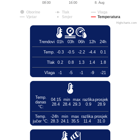
08:00
16:00
8. Aug
Oborine
Tlak
Vlaga
Vjetar
Smjer
Temperatura
Highcharts.com
Trendovi
01h
03h
06h
12h
24h
Temp.
-0.3
-0.5
-2.2
-4.4
0.1
Tlak
0.2
0.8
1.3
1.4
1.8
Vlaga
-1
-5
-1
-9
-21
Temp.
04:15
min
max
razlika
prosjek
danas
28.4
28.4
29.3
0.9
28.9
°C:
Temp.
-24h
min
max
razlika
prosjek
jučer °C:
28.3
24.1
35.5
11.4
31.0