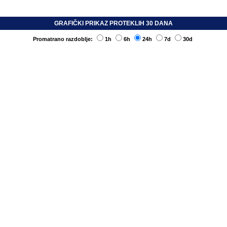
GRAFIČKI PRIKAZ PROTEKLIH 30 DANA
Promatrano razdoblje:
1h
6h
24h
7d
30d