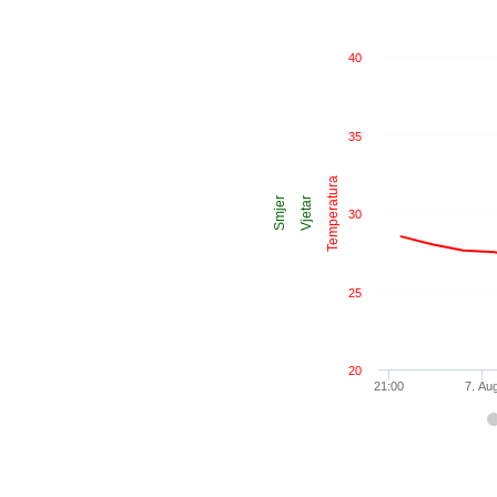
40
35
Temperatura
Smjer
Vjetar
30
25
20
21:00
7. Au