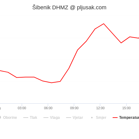
Šibenik DHMZ @ pljusak.com
g
03:00
06:00
09:00
12:00
15:00
Oborine
Tlak
Vlaga
Vjetar
Smjer
Temperatu