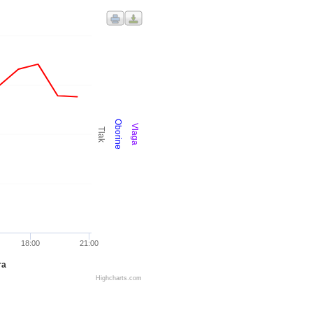
Oborine
Vlaga
Tlak
18:00
21:00
ra
Highcharts.com