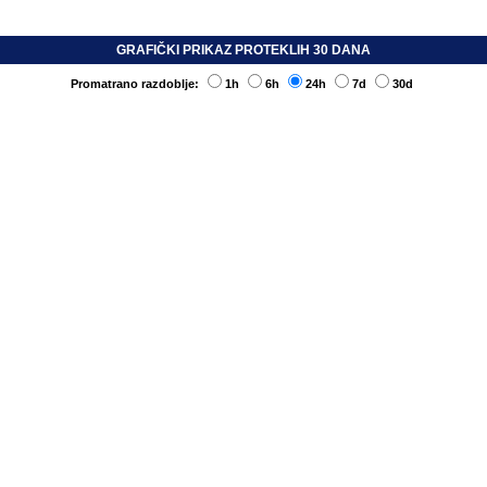
GRAFIČKI PRIKAZ PROTEKLIH 30 DANA
Promatrano razdoblje:
1h
6h
24h
7d
30d