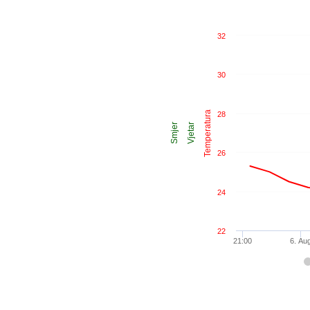
32
30
Temperatura
28
Smjer
Vjetar
26
24
22
21:00
6. Au