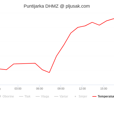
Puntijarka DHMZ @ pljusak.com
g
03:00
06:00
09:00
12:00
15:00
Oborine
Tlak
Vlaga
Vjetar
Smjer
Temperatu