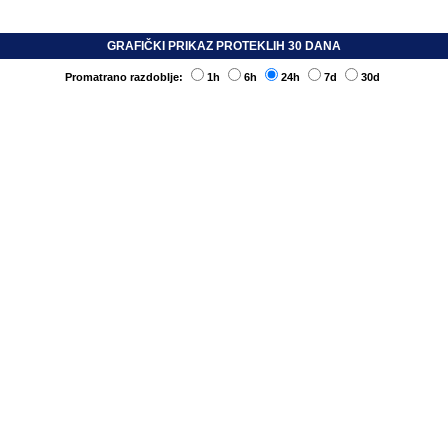
GRAFIČKI PRIKAZ PROTEKLIH 30 DANA
Promatrano razdoblje:
1h
6h
24h
7d
30d