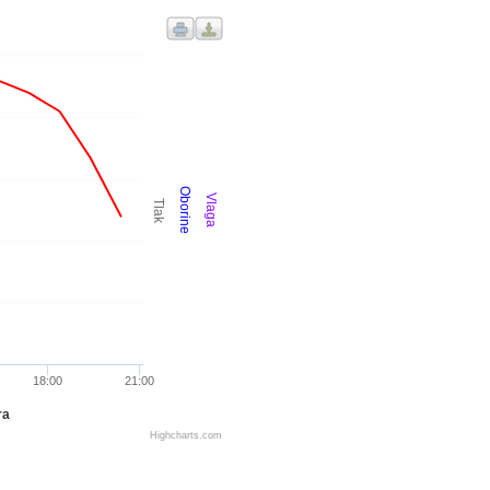
Oborine
Vlaga
Tlak
18:00
21:00
ra
Highcharts.com