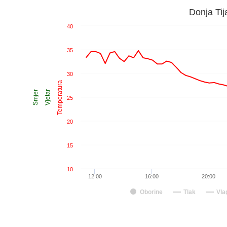
Donja Tij
40
35
30
Temperatura
Smjer
Vjetar
25
20
15
10
12:00
16:00
20:00
Oborine
Tlak
Vla