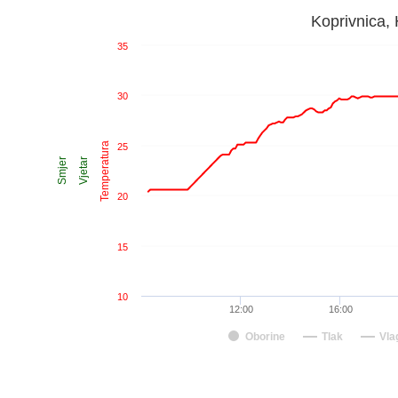
Koprivnica,
35
30
Temperatura
25
Smjer
Vjetar
20
15
10
12:00
16:00
Oborine
Tlak
Vla