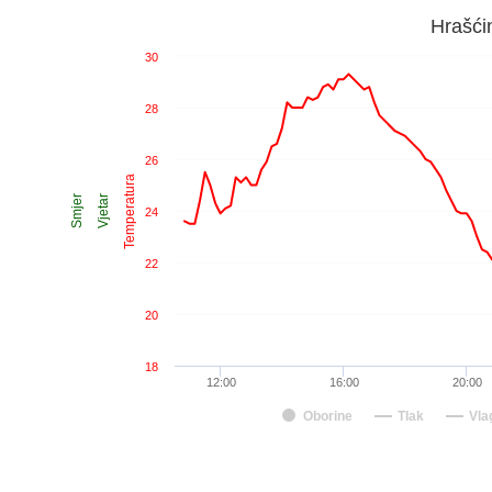
Hrašći
30
28
26
Temperatura
Smjer
Vjetar
24
22
20
18
12:00
16:00
20:00
Oborine
Tlak
Vla