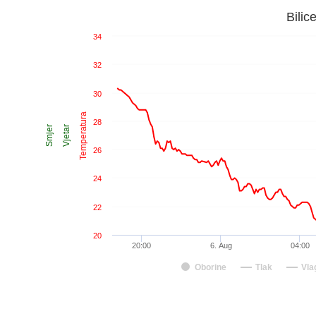
Bilic
34
32
30
Temperatura
28
Smjer
Vjetar
26
24
22
20
20:00
6. Aug
04:00
Oborine
Tlak
Vla