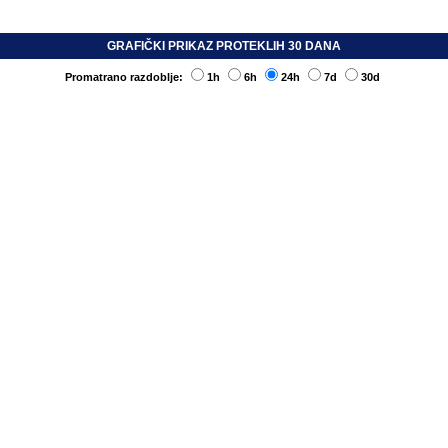
GRAFIČKI PRIKAZ PROTEKLIH 30 DANA
Promatrano razdoblje:
1h
6h
24h
7d
30d