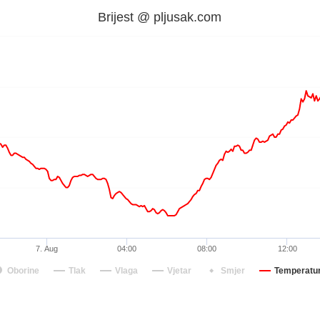
Brijest @ pljusak.com
7. Aug
04:00
08:00
12:00
Oborine
Tlak
Vlaga
Vjetar
Smjer
Temperatu