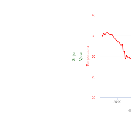
40
35
Temperatura
Smjer
Vjetar
30
25
20
20:00