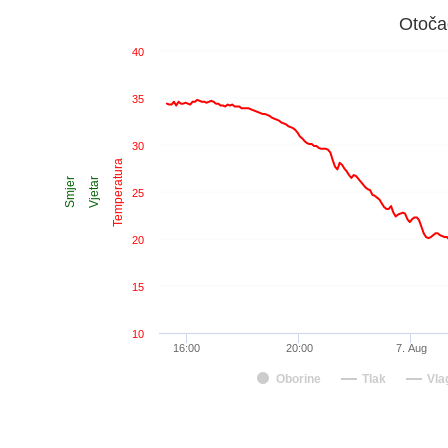
Otoča
40
35
30
Temperatura
Smjer
Vjetar
25
20
15
10
16:00
20:00
7. Aug
Oborine
Tlak
Vla