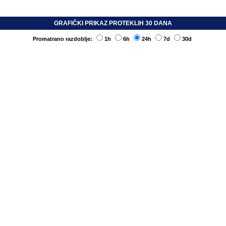
GRAFIČKI PRIKAZ PROTEKLIH 30 DANA
Promatrano razdoblje:
1h
6h
24h
7d
30d