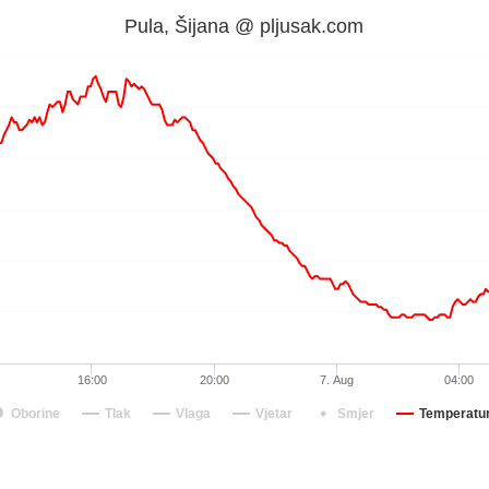
Pula, Šijana @ pljusak.com
16:00
20:00
7. Aug
04:00
Oborine
Tlak
Vlaga
Vjetar
Smjer
Temperatu