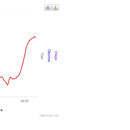
Oborine
Vlaga
Tlak
08:00
ra
Highcharts.com