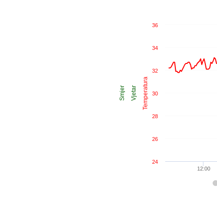
36
34
32
Temperatura
Smjer
Vjetar
30
28
26
24
12:00