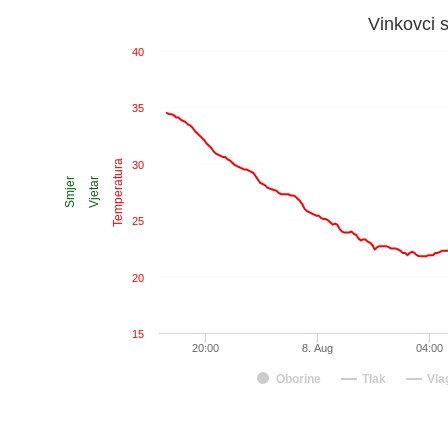
Vinkovci 
40
35
Temperatura
30
Smjer
Vjetar
25
20
15
20:00
8. Aug
04:00
Oborine
Tlak
Vla