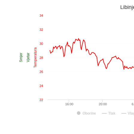
Libin
34
32
30
Temperatura
Smjer
Vjetar
28
26
24
22
16:00
20:00
6
Oborine
Tlak
Vla