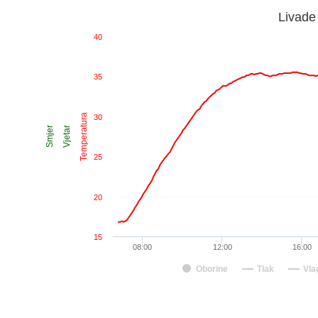
Livade
40
35
Temperatura
30
Smjer
Vjetar
25
20
15
08:00
12:00
16:00
Oborine
Tlak
Vla