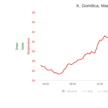
K. Gomilica, Ma
38
36
34
Temperatura
32
Smjer
Vjetar
30
28
26
24
04:00
08:00
12:00
Oborine
Tlak
Vla