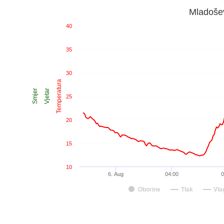
Mladoše
40
35
30
Temperatura
Smjer
Vjetar
25
20
15
10
6. Aug
04:00
0
Oborine
Tlak
Vla