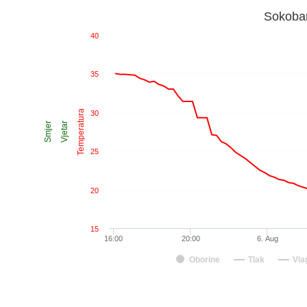
Sokoban
40
35
Temperatura
30
Smjer
Vjetar
25
20
15
16:00
20:00
6. Aug
Oborine
Tlak
Vla