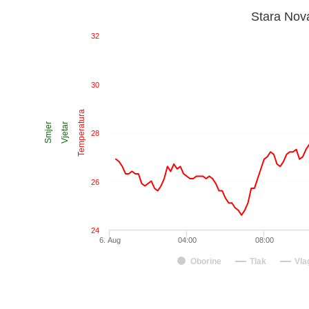
Stara Nova
32
30
Temperatura
Smjer
Vjetar
28
26
24
6. Aug
04:00
08:00
Oborine
Tlak
Vla