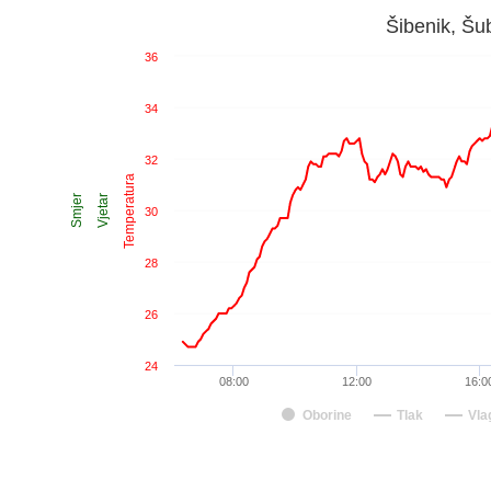
Šibenik, Šu
36
34
32
Temperatura
Smjer
Vjetar
30
28
26
24
08:00
12:00
16:0
Oborine
Tlak
Vla