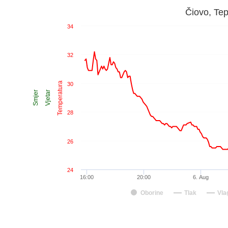
Čiovo, Tep
34
32
Temperatura
30
Smjer
Vjetar
28
26
24
16:00
20:00
6. Aug
Oborine
Tlak
Vla