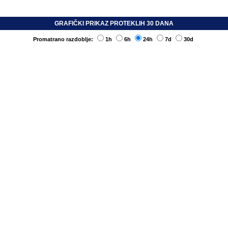
GRAFIČKI PRIKAZ PROTEKLIH 30 DANA
Promatrano razdoblje:
1h
6h
24h
7d
30d