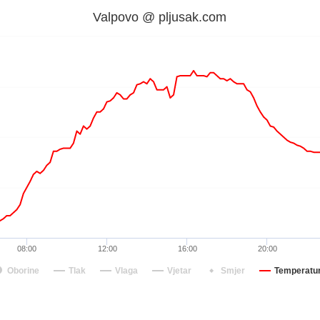
Valpovo @ pljusak.com
08:00
12:00
16:00
20:00
Oborine
Tlak
Vlaga
Vjetar
Smjer
Temperatu