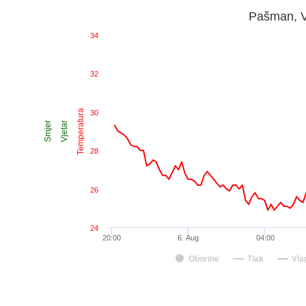
Pašman, V
34
32
Temperatura
30
Smjer
Vjetar
28
26
24
20:00
6. Aug
04:00
Oborine
Tlak
Vla