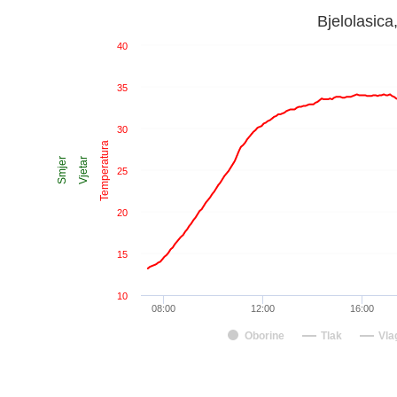
Bjelolasica
40
35
30
Temperatura
Smjer
Vjetar
25
20
15
10
08:00
12:00
16:00
Oborine
Tlak
Vla