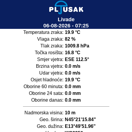
Livade
06-08-2026 - 07:25
Temperatura zraka:
19.9 °C
Vlaga zraka:
82 %
Tlak zraka:
1009.8 hPa
Točka rosišta:
16.8 °C
Smjer vjetra:
ESE 112.5°
Brzina vjetra:
0.0 m/s
Udar vjetra:
0.0 m/s
Osjet hladnoće:
19.9 °C
Oborine 60 minuta:
0.0 mm
Oborine 24 sata:
0.0 mm
Oborine danas:
0.0 mm
Nadmorska visina:
10 m
Geo. širina:
N45°21'15.84"
Geo. dužina:
E13°49'51.96"