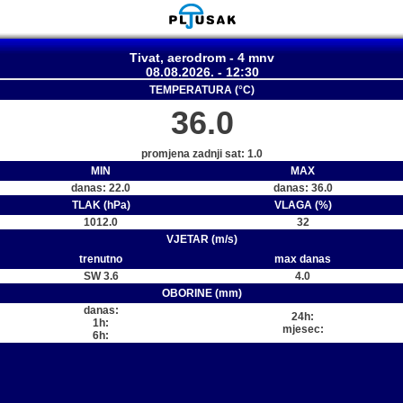
Tivat, aerodrom - 4 mnv
08.08.2026. - 12:30
TEMPERATURA (°C)
36.0
promjena zadnji sat: 1.0
MIN
MAX
danas: 22.0
danas: 36.0
TLAK (hPa)
VLAGA (%)
1012.0
32
VJETAR (m/s)
trenutno
max danas
SW 3.6
4.0
OBORINE (mm)
danas:
24h:
1h:
mjesec:
6h: