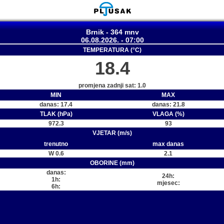
Brnik - 364 mnv
06.08.2026. - 07:00
TEMPERATURA (°C)
18.4
promjena zadnji sat: 1.0
MIN
MAX
danas: 17.4
danas: 21.8
TLAK (hPa)
VLAGA (%)
972.3
93
VJETAR (m/s)
trenutno
max danas
W 0.6
2.1
OBORINE (mm)
danas:
24h:
1h:
mjesec:
6h: