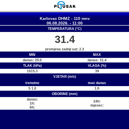
Karlovac DHMZ - 110 mnv
06.08.2026. - 11:00
TEMPERATURA (°C)
31.4
promjena zadnji sat: 2.3
MIN
MAX
danas: 20.0
danas: 31.4
TLAK (hPa)
VLAGA (%)
1015.3
39
VJETAR (m/s)
trenutno
max danas
S 1.0
1.0
OBORINE (mm)
danas:
24h:
1h:
mjesec:
6h: