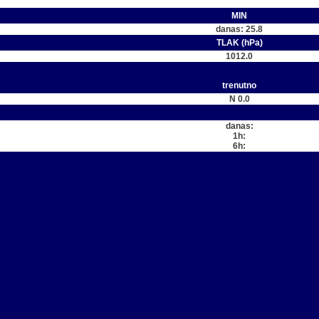
MIN
danas: 25.8
TLAK (hPa)
1012.0
trenutno
N 0.0
danas:
1h:
6h: