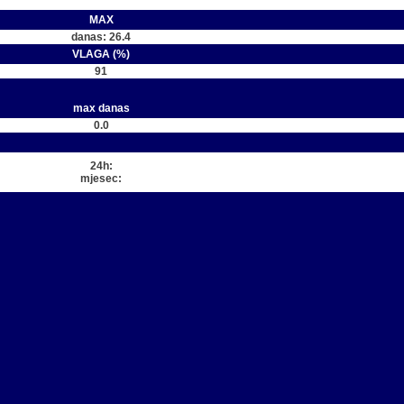
MAX
danas: 26.4
VLAGA (%)
91
max danas
0.0
24h:
mjesec: