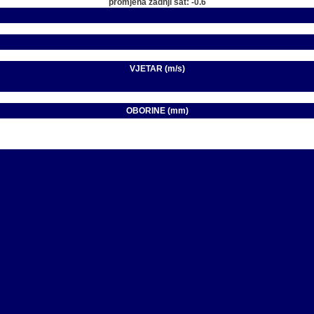
promjena zadnji sat: -0.6
VJETAR (m/s)
OBORINE (mm)