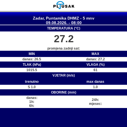
Zadar, Puntamika DHMZ - 5 mnv
09.08.2026. - 08:00
TEMPERATURA (°C)
27.2
promjena zadnji sat:
MIN
MAX
danas: 26.5
danas: 27.2
TLAK (hPa)
VLAGA (%)
1015.5
61
VJETAR (m/s)
trenutno
max danas
S 1.0
1.0
OBORINE (mm)
danas:
24h:
1h:
mjesec:
6h: