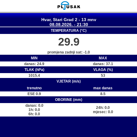
Hvar, Stari Grad 2 - 13 mnv
08.08.2026. - 21:30
TEMPERATURA (°C)
29.9
promjena zadnji sat: -1.0
MIN
MAX
danas: 24.9
danas: 37.1
TLAK (hPa)
VLAGA (%)
1015.4
53
VJETAR (m/s)
trenutno
max danas
ESE 0.9
8.5
OBORINE (mm)
danas: 0.0
24h: 0.0
1h: 0.0
mjesec: 0.0
6h: 0.0