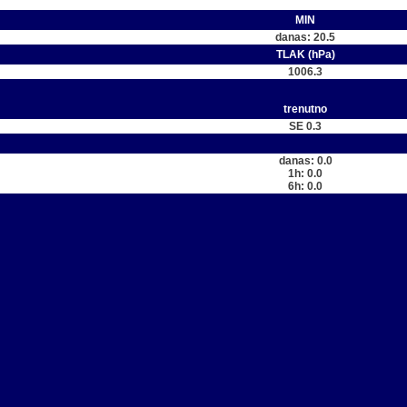
MIN
danas: 20.5
TLAK (hPa)
1006.3
trenutno
SE 0.3
danas: 0.0
1h: 0.0
6h: 0.0