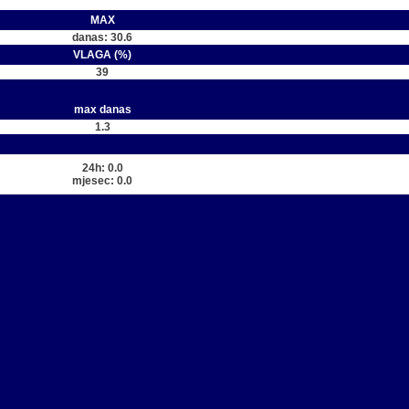
MAX
danas: 30.6
VLAGA (%)
39
max danas
1.3
24h: 0.0
mjesec: 0.0