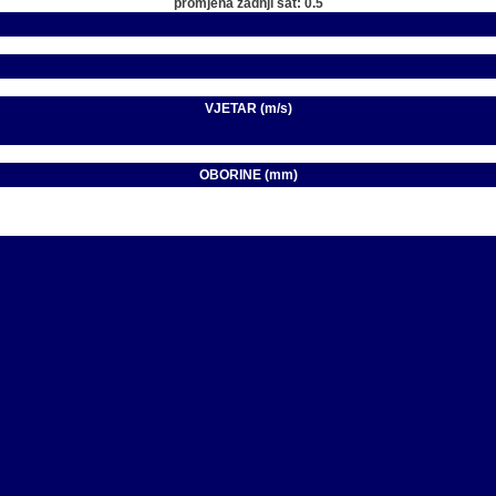
promjena zadnji sat: 0.5
VJETAR (m/s)
OBORINE (mm)