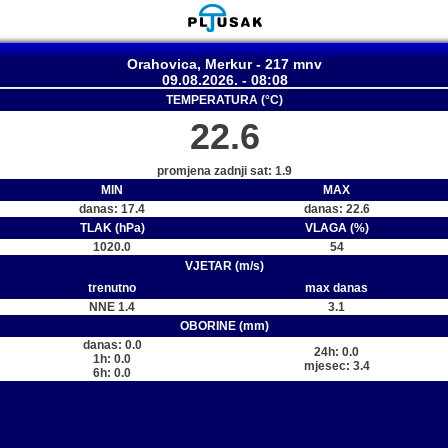
Orahovica, Merkur - 217 mnv
09.08.2026. - 08:08
TEMPERATURA (°C)
22.6
promjena zadnji sat: 1.9
MIN
MAX
danas: 17.4
danas: 22.6
TLAK (hPa)
VLAGA (%)
1020.0
54
VJETAR (m/s)
trenutno
max danas
NNE 1.4
3.1
OBORINE (mm)
danas: 0.0
24h: 0.0
1h: 0.0
mjesec: 3.4
6h: 0.0