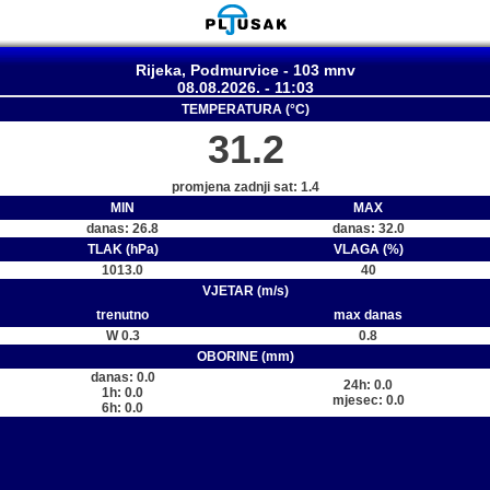
Rijeka, Podmurvice - 103 mnv
08.08.2026. - 11:03
TEMPERATURA (°C)
31.2
promjena zadnji sat: 1.4
MIN
MAX
danas: 26.8
danas: 32.0
TLAK (hPa)
VLAGA (%)
1013.0
40
VJETAR (m/s)
trenutno
max danas
W 0.3
0.8
OBORINE (mm)
danas: 0.0
24h: 0.0
1h: 0.0
mjesec: 0.0
6h: 0.0